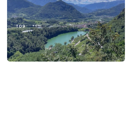
T09
02 - Da Montecchio Maggiore a
Chiampo
T02